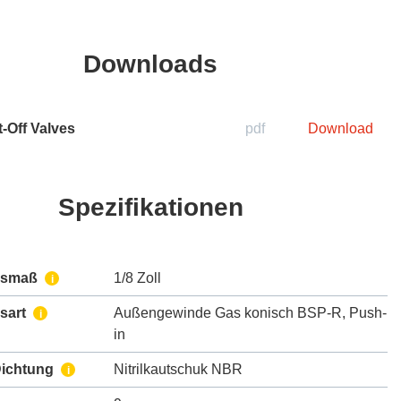
Downloads
-Off Valves
pdf
Download
Spezifikationen
ssmaß
1/8 Zoll
i
sart
Außengewinde Gas konisch BSP-R
,
Push-
i
in
Dichtung
Nitrilkautschuk NBR
i