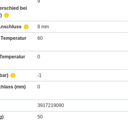
9
erschied bei
)
i
Anschluss
8 mm
i
 Temperatur
60
 Temperatur
0
bar)
-1
i
chlass
(mm)
0
3917219090
g)
50