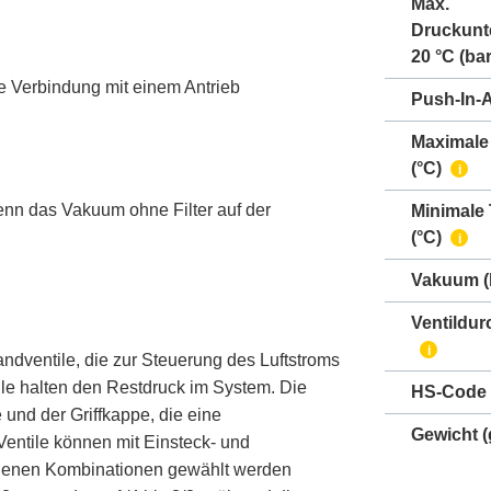
Max.
Druckunt
20 °C (bar
te Verbindung mit einem Antrieb
Push-In-
Maximale
(°C)
i
nn das Vakuum ohne Filter auf der
Minimale
(°C)
i
Vakuum
(
Ventildur
i
ndventile, die zur Steuerung des Luftstroms
le halten den Restdruck im System. Die
HS-Code
nd der Griffkappe, die eine
Gewicht
(
entile können mit Einsteck- und
edenen Kombinationen gewählt werden