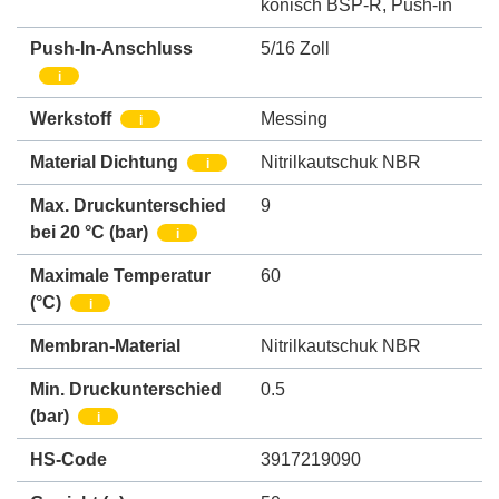
konisch BSP-R
,
Push-in
Push-In-Anschluss
5/16 Zoll
i
Werkstoff
Messing
i
Material Dichtung
Nitrilkautschuk NBR
i
Max. Druckunterschied
9
bei 20 °C (bar)
i
Maximale Temperatur
60
(°C)
i
Membran-Material
Nitrilkautschuk NBR
Min. Druckunterschied
0.5
(bar)
i
HS-Code
3917219090