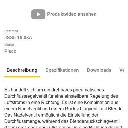
Produktvideo ansehen
Referenz:
JSS5-16-03A
Marke:
Pisco
Beschreibung
Spezifikationen
Downloads
Ver
Beschreibung
Es handelt sich um ein drehbares pneumatisches
Durchflussregelventil für eine einstellbare Regelung des
Luftstroms in eine Richtung. Es ist eine Kombination aus
einem Nadelventil und einem Rückschlagventil mit Blende.
Das Nadelventil ermöglicht die Einstellung der
Durchflussmenge, während das Blendenrückschlagventil
dafür sorgt, dass der Luftstrom nur in eine Richtung dosiert