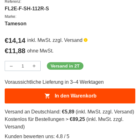
Referenz:
FL2E-F-SH-112R-S
Marke:
Tameson
Regulärer
€14,14
inkl. MwSt. zzgl. Versand
Preis
Regulärer
€11,88
ohne MwSt.
Preis
Versand in 2T
Menge
Menge
Menge
verringern
erhöhen
für
für
Voraussichtliche Lieferung in 3–4 Werktagen
ProductDrop
ProductDrop
In den Warenkorb
Versand an Deutschland:
€5,89
(inkl. MwSt. zzgl. Versand)
Kostenlos für Bestellungen >
€89,25
(inkl. MwSt. zzgl.
Versand)
Kunden bewerten uns: 4.8 / 5