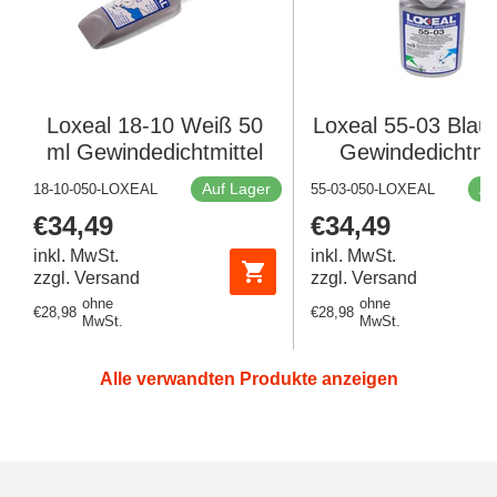
Loxeal 18-10 Weiß 50
Loxeal 55-03 Blau
ml Gewindedichtmittel
Gewindedichtmit
Auf Lager
Au
18-10-050-LOXEAL
55-03-050-LOXEAL
Regulärer
€34,49
Regulärer
€34,49
Preis
Preis
inkl. MwSt.
inkl. MwSt.
zzgl. Versand
zzgl. Versand
ohne
ohne
Regulärer
€28,98
Regulärer
€28,98
MwSt.
MwSt.
Preis
Preis
Alle verwandten Produkte anzeigen