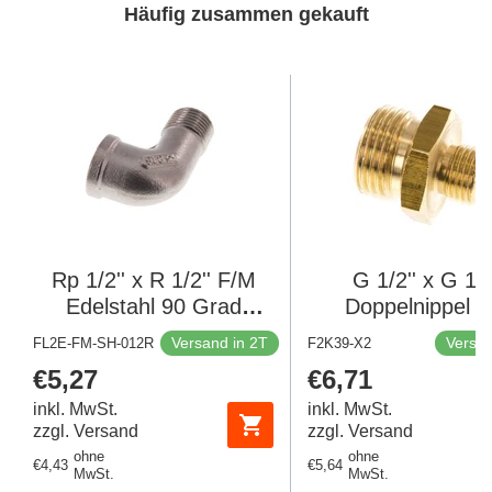
Häufig zusammen gekauft
Rp 1/2'' x R 1/2'' F/M
G 1/2'' x G 1/4
Edelstahl 90 Grad
Doppelnippel a
Winkelverschraubung 16
Messing 16 bar
Versand in 2T
Versan
FL2E-FM-SH-012R
F2K39-X2
Bar
Stück]
Regulärer
€5,27
Regulärer
€6,71
Preis
Preis
inkl. MwSt.
inkl. MwSt.
zzgl. Versand
zzgl. Versand
ohne
ohne
Regulärer
€4,43
Regulärer
€5,64
MwSt.
MwSt.
Preis
Preis