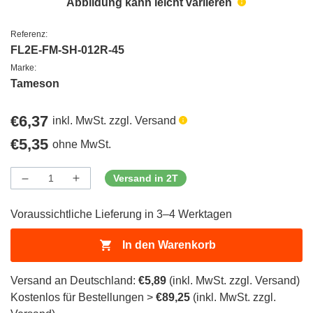
Abbildung kann leicht variieren
Referenz:
FL2E-FM-SH-012R-45
Marke:
Tameson
Regulärer
€6,37
inkl. MwSt. zzgl. Versand
Preis
Regulärer
€5,35
ohne MwSt.
Preis
Versand in 2T
Menge
Menge
Menge
verringern
erhöhen
für
für
Voraussichtliche Lieferung in 3–4 Werktagen
ProductDrop
ProductDrop
In den Warenkorb
Versand an Deutschland:
€5,89
(inkl. MwSt. zzgl. Versand)
Kostenlos für Bestellungen >
€89,25
(inkl. MwSt. zzgl.