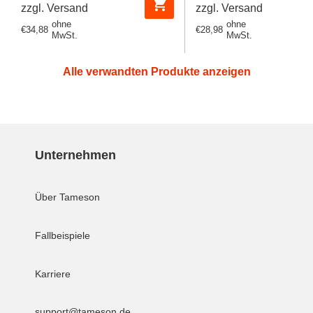
zzgl. Versand
zzgl. Versand
ohne
ohne
Regulärer
€34,88
Regulärer
€28,98
MwSt.
MwSt.
Preis
Preis
Alle verwandten Produkte anzeigen
Unternehmen
Über Tameson
Fallbeispiele
Karriere
support@tameson.de