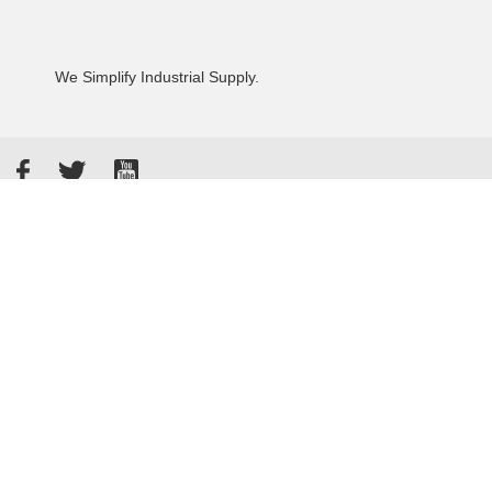
We Simplify Industrial Supply.
Facebook
Twitter
YouTube
Akzeptierte Zahlungsarten
Kunden bewerten uns: 4.8 / 5
855 Rezensionen auf Google
Allgemeine Verkaufsbedingungen
Datenschutzbestimmungen
Impressum
© 2026 - Tameson™
Sitemap