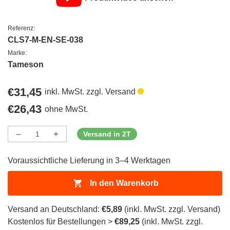
Referenz:
CLS7-M-EN-SE-038
Marke:
Tameson
Regulärer
€31,45
inkl. MwSt. zzgl. Versand
Preis
Regulärer
€26,43
ohne MwSt.
Preis
Versand in 2T
Menge
Menge
Menge
verringern
erhöhen
für
für
Voraussichtliche Lieferung in 3–4 Werktagen
ProductDrop
ProductDrop
In den Warenkorb
Versand an Deutschland:
€5,89
(inkl. MwSt. zzgl. Versand)
Kostenlos für Bestellungen >
€89,25
(inkl. MwSt. zzgl.