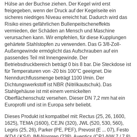
Hülse an der Buchse ziehen. Der Kegel wird erst
freigegeben, wenn der Druck auf der Kegelseite ein
sicheres niedriges Niveau erreicht hat. Dadurch wird das
Risiko eines gefährlichen Bullenpeitscheneffekts
vermieden, der Schäden an Mensch und Maschine
verursachen kann. Wir empfehlen, für diese Kupplungen
gehärtete Stahlstopfen zu verwenden. Das G 3/8-Zoll-
Außengewinde ermöglicht das Aufschrauben auf ein
passendes Teil mit Innengewinde. Der
Betriebsdruckbereich beträgt 0 bis 8 bar. Die Steckdose ist
für Temperaturen von -20 bis 100°C geeignet. Die
Nenndurchflussmenge beträgt 1100 l/min. Der
Dichtungswerkstoff ist NBR (Nitrilkautschuk). Das
Stahlgehäuse ist mit einem vernickelten
Oberflächenschutz versehen. Dieser DN 7,2 mm hat ein
Europrofil und ist in Europa sehr beliebt.
Dieses Produkt ist kompatibel mit: Rectus (25, 26, 1600,
1625), TEMA (1600), CEJN (320), JWL (520, 530, 560),
Legris (25, 26), Parker (PE, PEF), Prevost (E ... 07), Festo
(KD4 / KS4), IMI-Norgren (238), Aventics (CP1-NW 7 / 7,8).