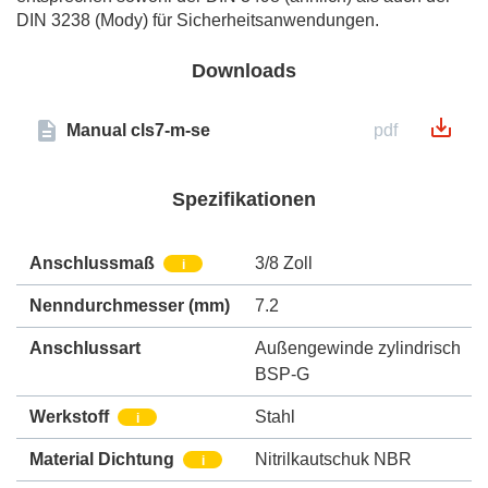
DIN 3238 (Mody) für Sicherheitsanwendungen.
Downloads
Manual cls7-m-se
pdf
Spezifikationen
Anschlussmaß
3/8 Zoll
i
Nenndurchmesser
(mm)
7.2
Anschlussart
Außengewinde zylindrisch
BSP-G
Werkstoff
Stahl
i
Material Dichtung
Nitrilkautschuk NBR
i