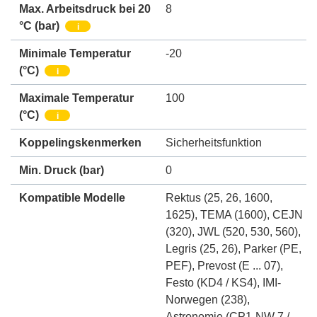
Max. Arbeitsdruck bei 20
8
°C (bar)
i
Minimale Temperatur
-20
(°C)
i
Maximale Temperatur
100
(°C)
i
Koppelingskenmerken
Sicherheitsfunktion
Min. Druck
(bar)
0
Kompatible Modelle
Rektus (25, 26, 1600,
1625)
,
TEMA (1600)
,
CEJN
(320)
,
JWL (520, 530, 560)
,
Legris (25, 26)
,
Parker (PE,
PEF)
,
Prevost (E ... 07)
,
Festo (KD4 / KS4)
,
IMI-
Norwegen (238)
,
Astronomie (CP1-NW 7 /