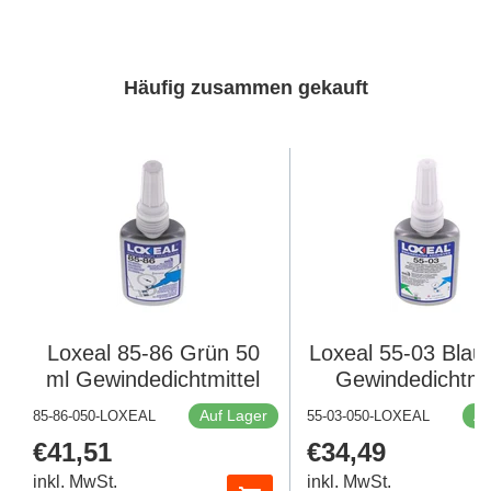
Häufig zusammen gekauft
Loxeal 85-86 Grün 50
Loxeal 55-03 Blau
ml Gewindedichtmittel
Gewindedichtmit
Auf Lager
Au
85-86-050-LOXEAL
55-03-050-LOXEAL
Regulärer
€41,51
Regulärer
€34,49
Preis
Preis
inkl. MwSt.
inkl. MwSt.