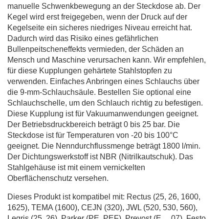
manuelle Schwenkbewegung an der Steckdose ab. Der
Kegel wird erst freigegeben, wenn der Druck auf der
Kegelseite ein sicheres niedriges Niveau erreicht hat.
Dadurch wird das Risiko eines gefährlichen
Bullenpeitscheneffekts vermieden, der Schäden an
Mensch und Maschine verursachen kann. Wir empfehlen,
für diese Kupplungen gehärtete Stahlstopfen zu
verwenden. Einfaches Anbringen eines Schlauchs über
die 9-mm-Schlauchsäule. Bestellen Sie optional eine
Schlauchschelle, um den Schlauch richtig zu befestigen.
Diese Kupplung ist für Vakuumanwendungen geeignet.
Der Betriebsdruckbereich beträgt 0 bis 25 bar. Die
Steckdose ist für Temperaturen von -20 bis 100°C
geeignet. Die Nenndurchflussmenge beträgt 1800 l/min.
Der Dichtungswerkstoff ist NBR (Nitrilkautschuk). Das
Stahlgehäuse ist mit einem vernickelten
Oberflächenschutz versehen.
Dieses Produkt ist kompatibel mit: Rectus (25, 26, 1600,
1625), TEMA (1600), CEJN (320), JWL (520, 530, 560),
Legris (25, 26), Parker (PE, PEF), Prevost (E ... 07), Festo