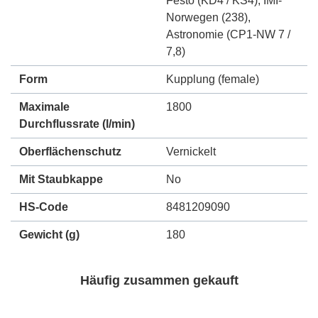
Festo (KD4 / KS4)
,
IMI-
Norwegen (238)
,
Astronomie (CP1-NW 7 /
7,8)
Form
Kupplung (female)
Maximale
1800
Durchflussrate
(l/min)
Oberflächenschutz
Vernickelt
Mit Staubkappe
No
HS-Code
8481209090
Gewicht
(g)
180
Häufig zusammen gekauft