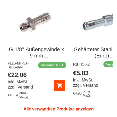
G 1/8'' Außengewinde x
Gehärteter Stahl 
9 mm
(Euro)
Schlauchanschluss aus
Luftkupplungsstec
FL2S-MH-ST-
Versan
F2HHQ-X2
Versand in 2T
018G-09-I
Edelstahl 40 bar
mm Schlauchpfeil
Regulärer
€5,83
Regulärer
€22,06
Stück]
Preis
Preis
inkl. MwSt.
inkl. MwSt.
zzgl. Versand
zzgl. Versand
ohne
ohne
Regulärer
€4,90
Regulärer
€18,54
MwSt.
MwSt.
Preis
Preis
Alle verwandten Produkte anzeigen