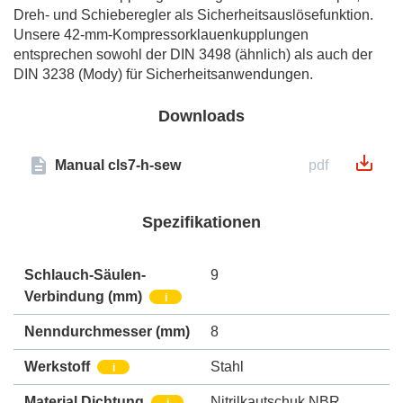
Dreh- und Schieberegler als Sicherheitsauslösefunktion.
Unsere 42-mm-Kompressorklauenkupplungen
entsprechen sowohl der DIN 3498 (ähnlich) als auch der
DIN 3238 (Mody) für Sicherheitsanwendungen.
Downloads
Manual cls7-h-sew
pdf
Spezifikationen
Schlauch-Säulen-
9
Verbindung
(mm)
i
Nenndurchmesser
(mm)
8
Werkstoff
Stahl
i
Material Dichtung
Nitrilkautschuk NBR
i