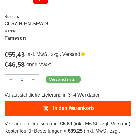
Referenz:
CLS7-H-EN-SEW-9
Marke:
Tameson
Regulärer
€55,43
inkl. MwSt. zzgl. Versand
Preis
Regulärer
€46,58
ohne MwSt.
Preis
Versand in 2T
Menge
Menge
Menge
verringern
erhöhen
für
für
Voraussichtliche Lieferung in 3–4 Werktagen
ProductDrop
ProductDrop
In den Warenkorb
Versand an Deutschland:
€5,89
(inkl. MwSt. zzgl. Versand)
Kostenlos für Bestellungen >
€89,25
(inkl. MwSt. zzgl.