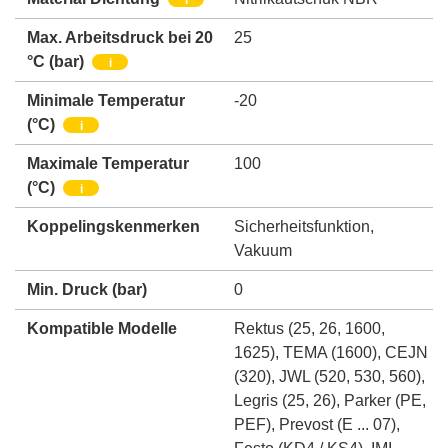
Max. Arbeitsdruck bei 20
25
°C (bar)
i
Minimale Temperatur
-20
(°C)
i
Maximale Temperatur
100
(°C)
i
Koppelingskenmerken
Sicherheitsfunktion
,
Vakuum
Min. Druck
(bar)
0
Kompatible Modelle
Rektus (25, 26, 1600,
1625)
,
TEMA (1600)
,
CEJN
(320)
,
JWL (520, 530, 560)
,
Legris (25, 26)
,
Parker (PE,
PEF)
,
Prevost (E ... 07)
,