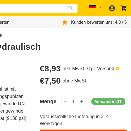
Anmeld
W
Localization
erten
Kunden bewerten uns: 4.8 / 5
ch
ydraulisch
Regulärer
€8,93
inkl. MwSt. zzgl. Versand
Preis
Regulärer
€7,50
ohne MwSt.
ist mit
Preis
ngspunkten
Menge
Versand in 2T
ngewinde UN
Menge
Menge
verringern
erhöhen
ußengewinde
für
für
Voraussichtliche Lieferung in 3–4
ProductDrop
ProductDrop
r (9138 psi).
Werktagen