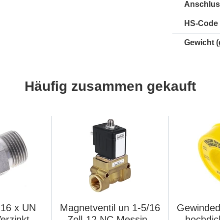
Anschlus
HS-Code
Gewicht
(
Häufig zusammen gekauft
-16 x UN
Magnetventil un 1-5/16
Gewinded
Verzinkter
Zoll-12 NC Messing
hochdi