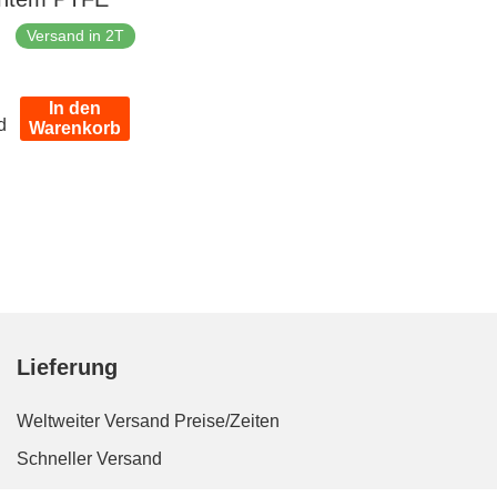
Versand in 2T
er
In den
d
Warenkorb
Lieferung
Weltweiter Versand
Preise/Zeiten
Schneller Versand