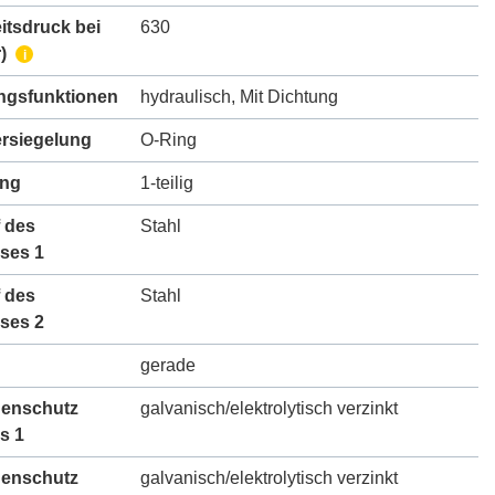
itsdruck bei
630
)
i
gsfunktionen
hydraulisch
,
Mit Dichtung
ersiegelung
O-Ring
ung
1-teilig
 des
Stahl
ses 1
 des
Stahl
ses 2
gerade
henschutz
galvanisch/elektrolytisch verzinkt
s 1
henschutz
galvanisch/elektrolytisch verzinkt