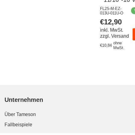
Stahl Dopp
FL2S-M-EZ-
013U-011U-O
ORFS 630
Regulärer
€12,90
Hydrau
Preis
inkl. MwSt.
zzgl. Versand
ohne
Regulärer
€10,84
MwSt.
Preis
Unternehmen
Über Tameson
Fallbeispiele
Karriere