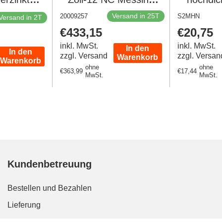
elnippel
PTFE 1-20bar/15-
Versand in 25T
20009257
S2MHN
Versand in 2T
 Bar -
290psi 24VDC 5404
Regulärer
€433,15
Regulär
€20,75
lisch
20009257
Preis
Preis
inkl. MwSt.
inkl. MwSt.
In den
In den
zzgl. Versand
zzgl. Versan
Warenkorb
Warenkorb
ohne
ohne
Regulärer
€363,99
Regulärer
€17,44
MwSt.
MwSt.
Preis
Preis
Kundenbetreuung
Bestellen und Bezahlen
Lieferung
Rückgabe und Garantie