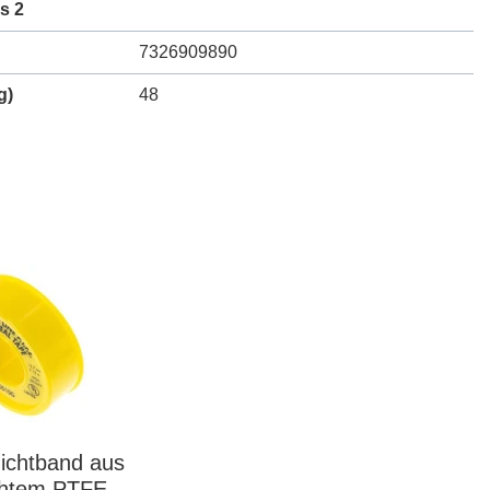
s 2
7326909890
g)
48
ichtband aus
chtem PTFE