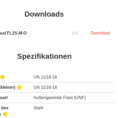
Downloads
ual FL2S-M-O
pdf
Download
Spezifikationen
UN 11/16-16
i
kleiner)
UN 11/16-16
i
sart
Außengewinde Flare (UNF)
 des
Stahl
s
i