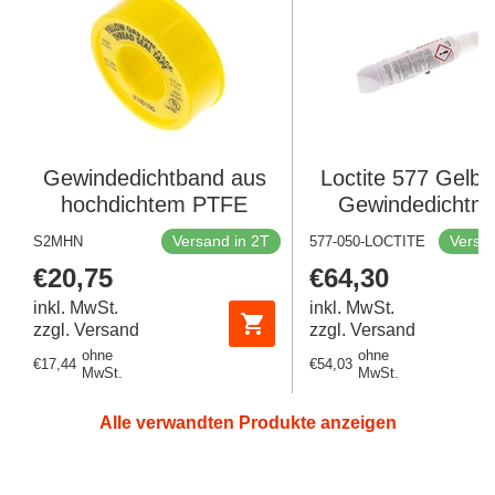
Gewindedichtband aus
Loctite 577 Gelb 
hochdichtem PTFE
Gewindedichtmit
Versand in 2T
Versan
S2MHN
577-050-LOCTITE
Regulärer
€20,75
Regulärer
€64,30
Preis
Preis
inkl. MwSt.
inkl. MwSt.
zzgl. Versand
zzgl. Versand
ohne
ohne
Regulärer
€17,44
Regulärer
€54,03
MwSt.
MwSt.
Preis
Preis
Alle verwandten Produkte anzeigen