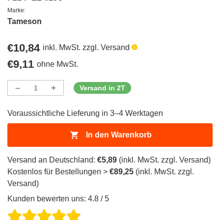
Marke:
Tameson
Regulärer
€10,84
inkl. MwSt. zzgl. Versand
Preis
Regulärer
€9,11
ohne MwSt.
Preis
Versand in 2T
Menge
Menge
Menge
verringern
erhöhen
für
für
Voraussichtliche Lieferung in 3–4 Werktagen
ProductDrop
ProductDrop
In den Warenkorb
Versand an Deutschland:
€5,89
(inkl. MwSt. zzgl. Versand)
Kostenlos für Bestellungen >
€89,25
(inkl. MwSt. zzgl.
Versand)
Kunden bewerten uns: 4.8 / 5