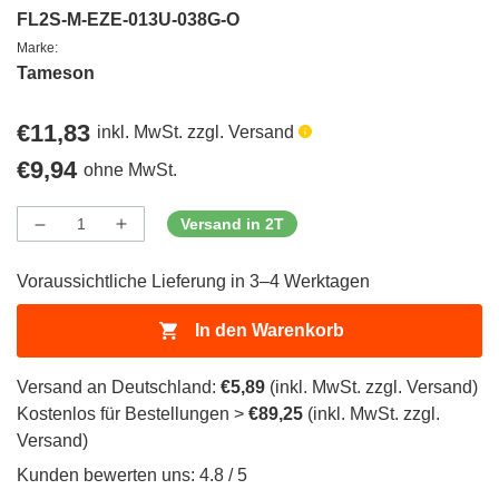
FL2S-M-EZE-013U-038G-O
Marke:
Tameson
Regulärer
€11,83
inkl. MwSt. zzgl. Versand
Preis
Regulärer
€9,94
ohne MwSt.
Preis
Versand in 2T
Menge
Menge
Menge
verringern
erhöhen
für
für
Voraussichtliche Lieferung in 3–4 Werktagen
ProductDrop
ProductDrop
In den Warenkorb
Versand an Deutschland:
€5,89
(inkl. MwSt. zzgl. Versand)
Kostenlos für Bestellungen >
€89,25
(inkl. MwSt. zzgl.
Versand)
Kunden bewerten uns: 4.8 / 5