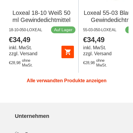
Loxeal 18-10 Weiß 50
Loxeal 55-03 Blau
ml Gewindedichtmittel
Gewindedichtmit
Auf Lager
Au
18-10-050-LOXEAL
55-03-050-LOXEAL
Regulärer
€34,49
Regulärer
€34,49
Preis
Preis
inkl. MwSt.
inkl. MwSt.
zzgl. Versand
zzgl. Versand
ohne
ohne
Regulärer
€28,98
Regulärer
€28,98
MwSt.
MwSt.
Preis
Preis
Alle verwandten Produkte anzeigen
Unternehmen