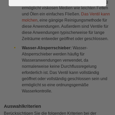
Viskose Medien:
Der ungehinderte Durchgang
ermöglicht viskosen Medien wie leichten Fetten
und Ölen ein einfaches Fließen.
Das Ventil kann
molchen
, eine gängige Reinigungsmethode für
diese Anwendungen. Außerdem sind Ventile für
diese Anwendungen typischerweise für lange
Zeiträume entweder geöffnet oder geschlossen.
Wasser-Absperrschieber:
Wasser-
Absperrschieber werden häufig für
Wasseranwendungen verwendet, da
normalerweise keine Durchflussregelung
erforderlich ist. Das Ventil kann vollständig
geöffnet oder vollständig geschlossen sein und
ermöglicht so eine ordnungsgemäße
Wasserkontrolle.
Auswahlkriterien
Berücksichtigen Sie die folgenden Kriterien bei der