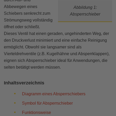
Abbewegen eines
Abbildung 1:
Modulierendes Regelventil
ORFS Fitting
Schalldämpfer
Druck Und Sog
Sicherung, Sicherheitsschalter Und Unterbrecher
Schiebers senkrecht zum
Absperrschieber
Strömungsweg vollständig
Koaxiales Ventil
NPT Fitting
Schweißen
Beleuchtung
öffnet oder schließt.
Sicherheits- Und Überdruckventil
JIC Fitting
Flach Liegend
Dieses Ventil hat einen geraden, ungehinderten Weg, der
den Druckverlust minimiert und eine einfache Reinigung
Ventil Aktuator
Schlauchschelle
ermöglicht. Obwohl sie langsamer sind als
Vierteldrehventile (z.B. Kugelhähne und Absperrklappen),
Geradsitzventil
Verarbeitung Der Rohre
eignen sich Absperrschieber ideal für Anwendungen, die
selten betätigt werden müssen.
Membranventil
HVAC-Ventil
Inhaltsverzeichnis
Scheibenventil
Diagramm eines Absperrschiebers
Symbol für Absperrschieber
Funktionsweise