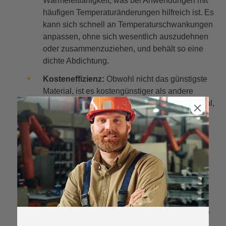
Wärmeleitfähigkeit, was bei Anwendungen mit
häufigen Temperaturänderungen hilfreich ist. Es
kann sich schnell an Temperaturschwankungen
anpassen, ohne sich wesentlich auszudehnen
oder zusammenzuziehen, und behält so eine
dichte Abdichtung.
Kosteneffizienz:
Obwohl nicht das günstigste
Material, ist es kostengünstiger als andere
korrosionsbeständige Materialien wie Edelstahl,
was es zu einer kosteneffektiven Wahl für viele
Anwendungen macht.
Ästhetische Attraktivität:
Messing ist attraktiv
und kann bei Anwendungen berücksichtigt
werden, bei denen das Ventil sichtbar ist, wie
z.B. bei dekorativen Sanitärarmaturen.
Funkenfrei:
Messing ist ein Nichteisenmetall,
das beim Aufprall keine Funken erzeugt. Diese
Eigenschaft ist wichtig bei Anwendungen mit