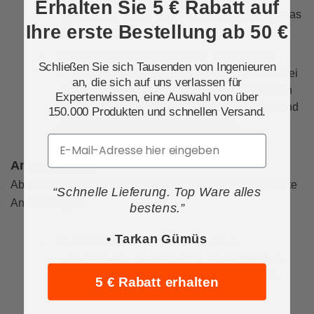
Erhalten Sie 5 € Rabatt auf
brennbaren Gasen oder Flüssigkeiten, da es das
Ihre erste Bestellung ab 50 €
Zündrisiko reduziert.
Biostatische Eigenschaften:
Messing hat
Schließen Sie sich Tausenden von Ingenieuren
natürliche antimikrobielle Eigenschaften, die bei
an, die sich auf uns verlassen für
Anwendungen mit Trinkwasser von Vorteil sein
Expertenwissen, eine Auswahl von über
können, da es das Wachstum von Bakterien und
150.000 Produkten und schnellen Versand.
anderen Mikroorganismen reduziert.
Email
Anwendungen
Absperrschieber haben zahlreiche industrielle und private
“Schnelle Lieferung. Top Ware alles
Anwendungen.
bestens.”
• Tarkan Gümüs
Schlämme:
Dieses Ventil hat einen
ungehinderten Durchgang für die Flüssigkeit,
sodass der Schlamm leicht durch das Ventil
5 € Rabatt erhalten
fließen kann.