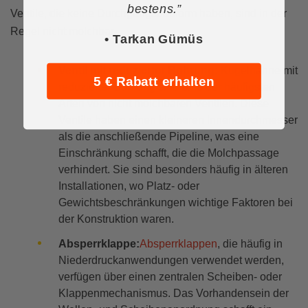
bestens.”
Ventile, die keine Durchgangsbauform haben, sind in der
Regel nicht molchbar.
• Tarkan Gümüs
Ventil mit reduzierter Bohrung:
Kugelhähne mit
5 € Rabatt erhalten
reduzierter Bohrung sind eine der häufigsten
Arten von nicht molchbaren Ventilen. Diese
Ventile haben einen kleineren Innendurchmesser
als die anschließende Pipeline, was eine
Einschränkung schafft, die die Molchpassage
verhindert. Sie sind besonders häufig in älteren
Installationen, wo Platz- oder
Gewichtsbeschränkungen wichtige Faktoren bei
der Konstruktion waren.
Absperrklappe:
Absperrklappen
, die häufig in
Niederdruckanwendungen verwendet werden,
verfügen über einen zentralen Scheiben- oder
Klappenmechanismus. Das Vorhandensein der