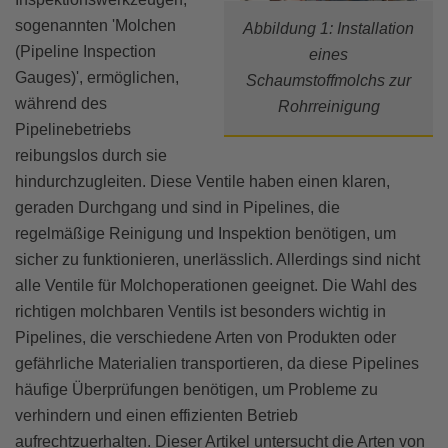
sogenannten 'Molchen
Abbildung 1: Installation
Modulierendes Regelventil
ORFS Fitting
Schalldämpfer
Druck Und Sog
Sicherung, Sicherheitsschalter Und Unterbrecher
(Pipeline Inspection
eines
Gauges)', ermöglichen,
Koaxiales Ventil
NPT Fitting
Schweißen
Beleuchtung
Schaumstoffmolchs zur
während des
Rohrreinigung
Sicherheits- Und Überdruckventil
JIC Fitting
Flach Liegend
Pipelinebetriebs
reibungslos durch sie
Ventil Aktuator
Schlauchschelle
hindurchzugleiten. Diese Ventile haben einen klaren,
geraden Durchgang und sind in Pipelines, die
Geradsitzventil
Verarbeitung Der Rohre
regelmäßige Reinigung und Inspektion benötigen, um
sicher zu funktionieren, unerlässlich. Allerdings sind nicht
Membranventil
alle Ventile für Molchoperationen geeignet. Die Wahl des
HVAC-Ventil
richtigen molchbaren Ventils ist besonders wichtig in
Pipelines, die verschiedene Arten von Produkten oder
Scheibenventil
gefährliche Materialien transportieren, da diese Pipelines
häufige Überprüfungen benötigen, um Probleme zu
verhindern und einen effizienten Betrieb
aufrechtzuerhalten. Dieser Artikel untersucht die Arten von