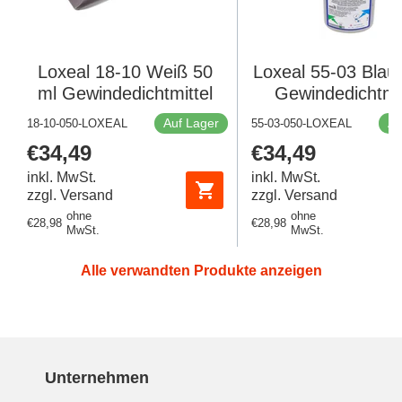
Loxeal 18-10 Weiß 50
Loxeal 55-03 Blau
ml Gewindedichtmittel
Gewindedichtmit
Auf Lager
Au
18-10-050-LOXEAL
55-03-050-LOXEAL
Regulärer
€34,49
Regulärer
€34,49
Preis
Preis
inkl. MwSt.
inkl. MwSt.
zzgl. Versand
zzgl. Versand
ohne
ohne
Regulärer
€28,98
Regulärer
€28,98
MwSt.
MwSt.
Preis
Preis
Alle verwandten Produkte anzeigen
Unternehmen