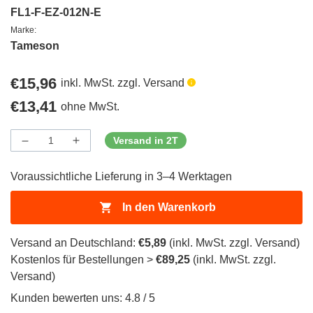
FL1-F-EZ-012N-E
Marke:
Tameson
Regulärer
€15,96
inkl. MwSt. zzgl. Versand
Preis
Regulärer
€13,41
ohne MwSt.
Preis
Versand in 2T
Menge
Menge
Menge
verringern
erhöhen
für
für
Voraussichtliche Lieferung in 3–4 Werktagen
ProductDrop
ProductDrop
In den Warenkorb
Versand an Deutschland:
€5,89
(inkl. MwSt. zzgl. Versand)
Kostenlos für Bestellungen >
€89,25
(inkl. MwSt. zzgl.
Versand)
Kunden bewerten uns: 4.8 / 5