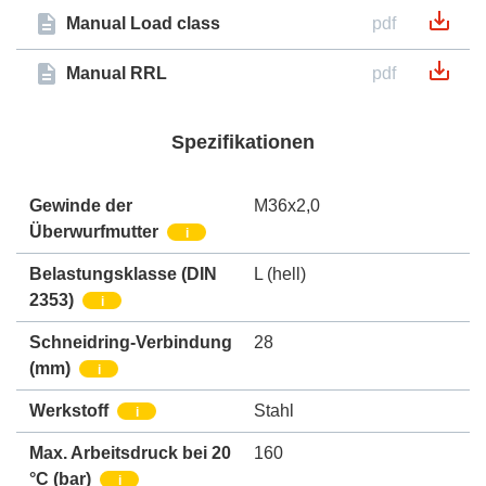
Manual Load class
pdf
Manual RRL
pdf
Spezifikationen
Gewinde der
M36x2,0
Überwurfmutter
i
Belastungsklasse (DIN
L (hell)
2353)
i
Schneidring-Verbindung
28
(mm)
i
Werkstoff
Stahl
i
Max. Arbeitsdruck bei 20
160
°C (bar)
i