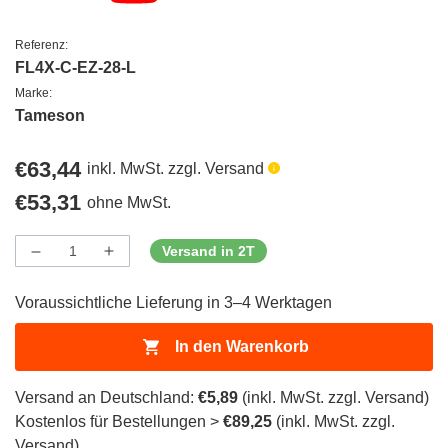
Referenz:
FL4X-C-EZ-28-L
Marke:
Tameson
Regulärer
€63,44
inkl. MwSt. zzgl. Versand
Preis
Regulärer
€53,31
ohne MwSt.
Preis
Versand in 2T
Menge
Menge
Menge
verringern
erhöhen
für
für
Voraussichtliche Lieferung in 3–4 Werktagen
ProductDrop
ProductDrop
In den Warenkorb
Versand an Deutschland:
€5,89
(inkl. MwSt. zzgl. Versand)
Kostenlos für Bestellungen >
€89,25
(inkl. MwSt. zzgl.
Versand)