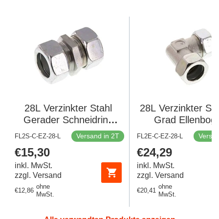
28L Verzinkter Stahl
28L Verzinkter Sta
Gerader Schneidring
Grad Ellenbog
160 Bar DIN 2353
Schneidring 160
Versand in 2T
Versan
FL2S-C-EZ-28-L
FL2E-C-EZ-28-L
DIN 2353
Regulärer
€15,30
Regulärer
€24,29
Preis
Preis
inkl. MwSt.
inkl. MwSt.
zzgl. Versand
zzgl. Versand
ohne
ohne
Regulärer
€12,86
Regulärer
€20,41
MwSt.
MwSt.
Preis
Preis