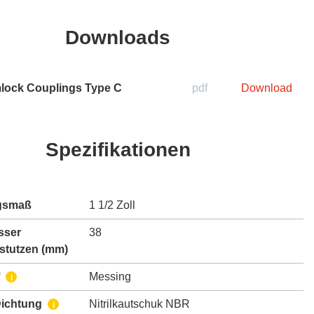
Downloads
lock Couplings Type C
pdf
Download
Spezifikationen
gsmaß
1 1/2 Zoll
sser
38
stutzen (mm)
Messing
i
Dichtung
Nitrilkautschuk NBR
i