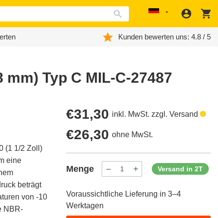
Anmeld
W
Localization
erten
Kunden bewerten uns: 4.8 / 5
38 mm) Typ C MIL-C-27487
Regulärer
€31,30
inkl. MwSt. zzgl. Versand
Preis
Regulärer
€26,30
ohne MwSt.
(1 1/2 Zoll)
Preis
um eine
Menge
Versand in 2T
inem
Menge
Menge
verringern
erhöhen
ruck beträgt
für
für
Voraussichtliche Lieferung in 3–4
ProductDrop
ProductDrop
aturen von -10
Werktagen
ne NBR-