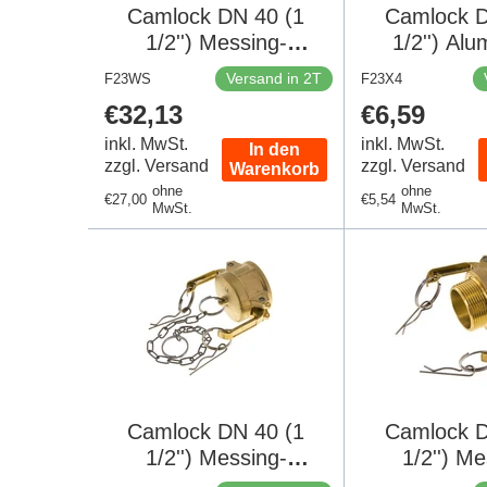
Camlock DN 40 (1
Camlock D
1/2'') Messing-
1/2'') Al
Kupplung
Kuppl
Versand in 2T
F23WS
F23X4
Schlauchpfeiler (38
Schlauchpf
Regulärer
€32,13
Regulärer
€6,59
mm) Typ E MIL-C-
mm) Typ E
Preis
Preis
inkl. MwSt.
27487
inkl. MwSt.
274
In den
zzgl. Versand
zzgl. Versand
Warenkorb
ohne
ohne
Regulärer
€27,00
Regulärer
€5,54
MwSt.
MwSt.
Preis
Preis
Camlock DN 40 (1
Camlock D
1/2'') Messing-
1/2'') M
Kupplungsendkappe
Kupplung R