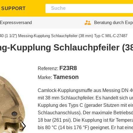
SUPPORT
Expressversand
Beratung durch Exp
0 (1 1/2'') Messing-Kupplung Schlauchpfeiler (38 mm) Typ C MIL-C-27487
ing-Kupplung Schlauchpfeiler (
F23R8
Referenz:
Tameson
Marke:
Camlock-Kupplungsmuffe aus Messing DN 40 
mit 38 mm Schlauchpfeiler. Es handelt sich 
Kupplung des Typs C (gerader Stutzen mit e
Schlauchanschluss). Der maximale Betriebsd
18 bar (261 psi). Die Kupplung ist für Temper
bis 80 °C (14 bis 176 °F) geeignet. Er hat ei