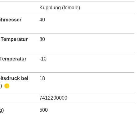
Kupplung (female)
chmesser
40
 Temperatur
80
 Temperatur
-10
itsdruck bei
18
)
i
7412200000
g)
500