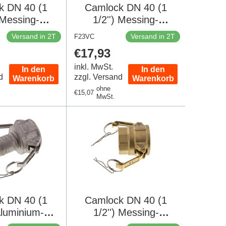
k DN 40 (1
Camlock DN 40 (1
 Messing-
1/2'') Messing-
g R 1 1/2''
Kupplung Rp 1 1/2''
Versand in 2T
Versand in 2T
F23VC
winde Typ F
Innengewinde Typ A
er
Regulärer
€17,93
C-27487
MIL-C-27487
Preis
inkl. MwSt.
In den
In den
d
zzgl. Versand
Warenkorb
Warenkorb
ohne
Regulärer
€15,07
MwSt.
Preis
k DN 40 (1
Camlock DN 40 (1
Aluminium-
1/2'') Messing-
pplung
Kupplung Rp 1 1/2''