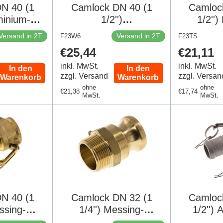
N 40 (1
Camlock DN 40 (1
Camloc
uminium-
1/2'')
1/2'')
ung
Edelstahlkupplung
Kupplun
Versand in 2T
Versand in 2T
F23W6
F23TS
eiler (38
Schlauchsäule (38
Außenge
Regulärer
€25,44
Regulär
€21,11
 MIL-C-
mm) Typ E MIL-C-
MIL-
Preis
Preis
87
inkl. MwSt.
27487
inkl. MwSt.
In den
In den
zzgl. Versand
zzgl. Versan
Warenkorb
Warenkorb
ohne
ohne
Regulärer
€21,38
Regulärer
€17,74
MwSt.
MwSt.
Preis
Preis
N 40 (1
Camlock DN 32 (1
Camloc
essing-
1/4'') Messing-
1/2'') 
 1 1/2''
Kupplung R 1 1/4''
Ku