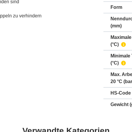
anden sind
Form
oppeln zu verhindern
Nenndur
(mm)
Maximale
(°C)
i
Minimale
(°C)
i
Max. Arbe
20 °C (bar
HS-Code
Gewicht
(
Verwandte Kategorien