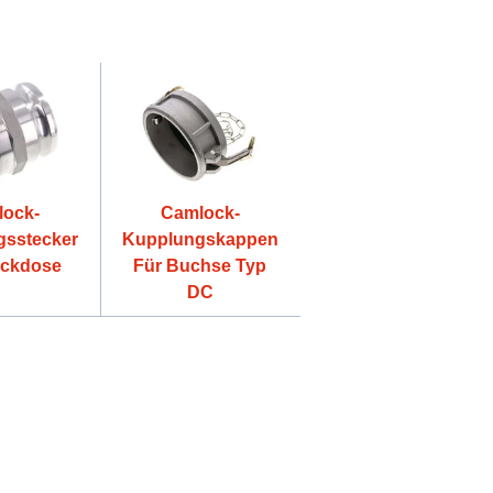
lock-
Camlock-
gsstecker
Kupplungskappen
eckdose
Für Buchse Typ
DC