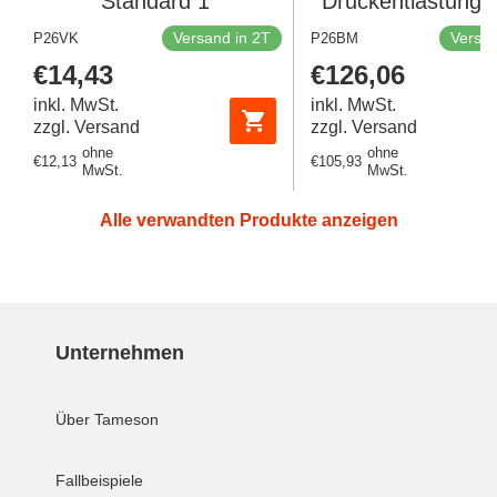
Standard 1
Druckentlastungsv
G1/2 Luft 0.5-10ba
Versand in 2T
Versan
P26VK
P26BM
145psi)
Regulärer
€14,43
Regulärer
€126,06
Preis
Preis
inkl. MwSt.
inkl. MwSt.
zzgl. Versand
zzgl. Versand
ohne
ohne
Regulärer
€12,13
Regulärer
€105,93
MwSt.
MwSt.
Preis
Preis
Alle verwandten Produkte anzeigen
Unternehmen
Über Tameson
Fallbeispiele