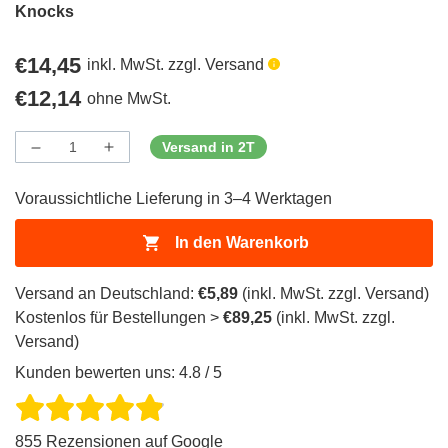
Knocks
Regulärer
€14,45
inkl. MwSt. zzgl. Versand
Preis
Regulärer
€12,14
ohne MwSt.
Preis
Versand in 2T
Menge
Menge
Menge
verringern
erhöhen
für
für
Voraussichtliche Lieferung in 3–4 Werktagen
ProductDrop
ProductDrop
In den Warenkorb
Versand an Deutschland:
€5,89
(inkl. MwSt. zzgl. Versand)
Kostenlos für Bestellungen >
€89,25
(inkl. MwSt. zzgl.
Versand)
Kunden bewerten uns: 4.8 / 5
855 Rezensionen auf Google