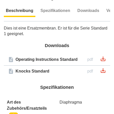
Beschreibung
Spezifikationen
Downloads
Ver
Beschreibung
Dies ist eine Ersatzmembran. Er ist für die Serie Standard
1 geeignet.
Downloads
Operating Instructions Standard
pdf
Knocks Standard
pdf
Spezifikationen
Art des
Diaphragma
Zubehörs/Ersatzteils