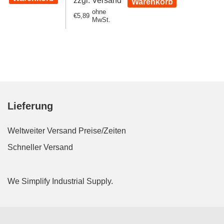
zzgl. Versand
Warenkorb
ohne
Regulärer
€5,89
MwSt.
Preis
Lieferung
Weltweiter Versand
Preise/Zeiten
Schneller Versand
We Simplify Industrial Supply.