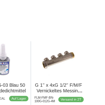
5-03 Blau 50
G 1'' x 4xG 1/2'' F/M/F
edichtmittel
Vernickeltes Messing
Verteilerrohre 10 Bar
FLM-FMF-BN-
Auf Lager
XEAL
Versand in 2T
100G-012G-4M