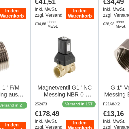
Regulärer
€41,51
Regulär
€34,49
Preis
Preis
inkl. MwSt.
inkl. MwSt.
In den
In den
zzgl. Versand
zzgl. Versan
Warenkorb
Warenkorb
ohne
ohne
Regulärer
€34,88
Regulärer
€28,98
MwSt.
MwSt.
Preis
Preis
G 1'' F/M
Magnetventil G1'' NC
G 1'' V
ing aus
Messing NBR 0-
Messing 
m Messing
10bar/145psi 24VDC
Bar [
Versand in 15T
252473
F2JA8-X2
Versand in 2T
 Stück]
6213 252473
Regulärer
€178,49
Regulär
€13,16
Preis
Preis
inkl. MwSt.
inkl. MwSt.
In den
In den
zzgl. Versand
zzgl. Versan
Warenkorb