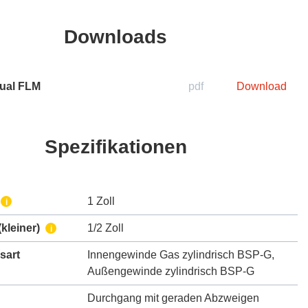
Downloads
ual FLM
pdf
Download
Spezifikationen
1 Zoll
i
kleiner)
1/2 Zoll
i
sart
Innengewinde Gas zylindrisch BSP-G
,
Außengewinde zylindrisch BSP-G
Durchgang mit geraden Abzweigen