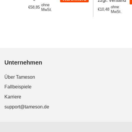
zzgl. Versand
ohne
ohne
Regulärer
€58,85
Regulärer
€10,48
MwSt.
MwSt.
Preis
Preis
Unternehmen
Über Tameson
Fallbeispiele
Karriere
support@tameson.de