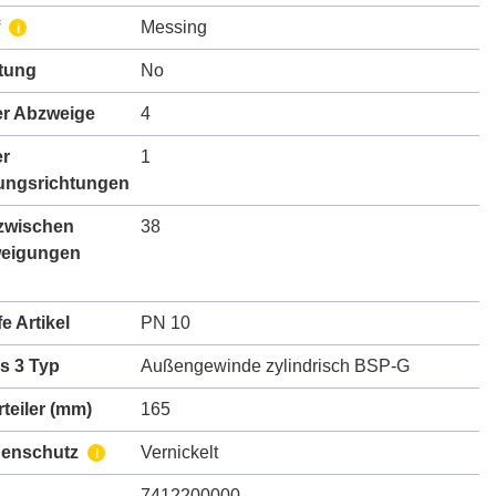
Messing
i
ftung
No
er Abzweige
4
er
1
ungsrichtungen
zwischen
38
eigungen
e Artikel
PN 10
s 3 Typ
Außengewinde zylindrisch BSP-G
teiler (mm)
165
henschutz
Vernickelt
i
7412200000