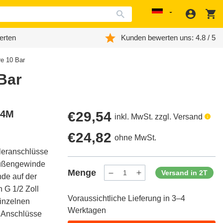
Anmeld
W
Localization
erten
Kunden bewerten uns: 4.8 / 5
re 10 Bar
 Bar
-4M
Regulärer
€29,54
inkl. MwSt. zzgl. Versand
Preis
Regulärer
€24,82
ohne MwSt.
ileranschlüsse
Preis
-Außengewinde
Menge
Versand in 2T
nde auf der
Menge
Menge
verringern
erhöhen
 G 1/2 Zoll
für
für
Voraussichtliche Lieferung in 3–4
ProductDrop
ProductDrop
inzelnen
Werktagen
e Anschlüsse