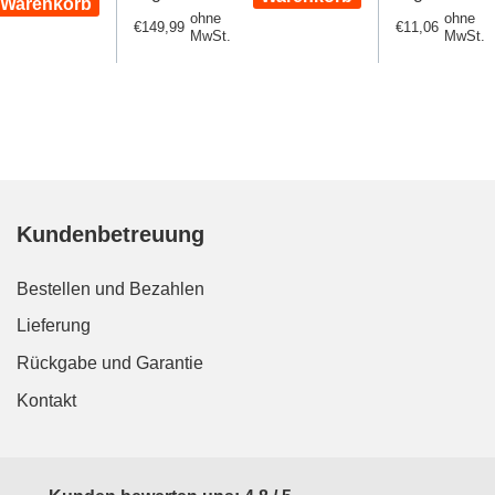
Warenkorb
ohne
ohne
Regulärer
€149,99
Regulärer
€11,06
MwSt.
MwSt.
Preis
Preis
Kundenbetreuung
Bestellen und Bezahlen
Lieferung
Rückgabe und Garantie
Kontakt