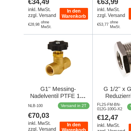
Regulärer
€34,49
Regulärer
€63,99
Preis
Preis
inkl. MwSt.
inkl. MwSt.
In den
zzgl. Versand
zzgl. Versand
Warenkorb
ohne
ohne
Regulärer
€28,98
Regulärer
€53,77
MwSt.
MwSt.
Preis
Preis
G1'' Messing-
G 1/2'' x 
Nadelventil PTFE 100
Reduzierr
bar - NLB
vernickelte
FL2S-FM-BN-
Versand in 2T
NLB-100
012G-100G-X2
16 bar [2
Regulärer
€70,03
Regulärer
€12,47
Preis
Preis
inkl. MwSt.
In den
inkl. MwSt.
zzgl. Versand
Warenkorb