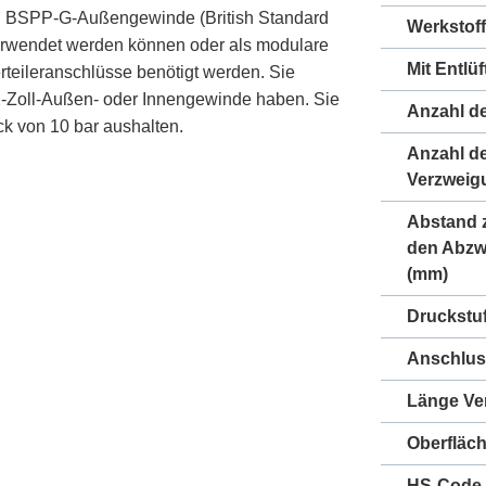
 ein BSPP-G-Außengewinde (British Standard
Werkstoff
verwendet werden können oder als modulare
Mit Entlü
rteileranschlüsse benötigt werden. Sie
/2-Zoll-Außen- oder Innengewinde haben. Sie
Anzahl d
k von 10 bar aushalten.
Anzahl d
Verzweig
Abstand 
den Abzw
(mm)
Druckstuf
Anschlus
Länge Ver
Oberfläc
HS-Code