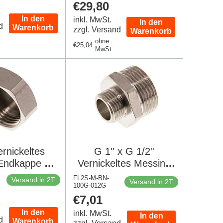
er
Regulärer
€29,80
Preis
In den
inkl. MwSt.
In den
d
Warenkorb
zzgl. Versand
Warenkorb
ohne
Regulärer
€25,04
MwSt.
Preis
ernickeltes
G 1'' x G 1/2''
Endkappe 16
Vernickeltes Messing
2 Stück]
Doppelnippel 16 bar
FL2S-M-BN-
Versand in 2T
Versand in 2T
100G-012G
er
Regulärer
€7,01
Preis
In den
inkl. MwSt.
In den
d
Warenkorb