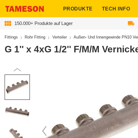
ngen
PRODUKTE
TECH INFO
150.000+ Produkte auf Lager
Fittings
Rohr Fitting
Verteiler
Außen- Und Innengewinde PN10 Ver
G 1'' x 4xG 1/2'' F/M/M Vernic