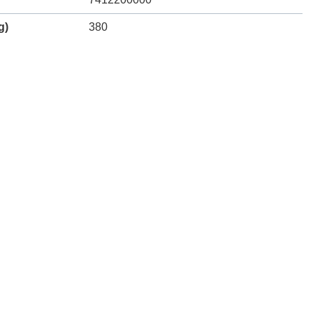
g)
380