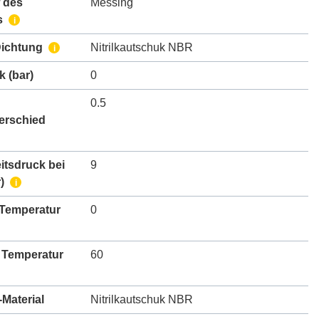
 des
Messing
s
i
Dichtung
Nitrilkautschuk NBR
i
k
(bar)
0
0.5
erschied
itsdruck bei
9
)
i
 Temperatur
0
 Temperatur
60
Material
Nitrilkautschuk NBR