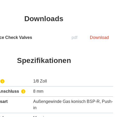
Downloads
ice Check Valves
pdf
Download
Spezifikationen
1/8 Zoll
i
Anschluss
8 mm
i
sart
Außengewinde Gas konisch BSP-R
,
Push-
in