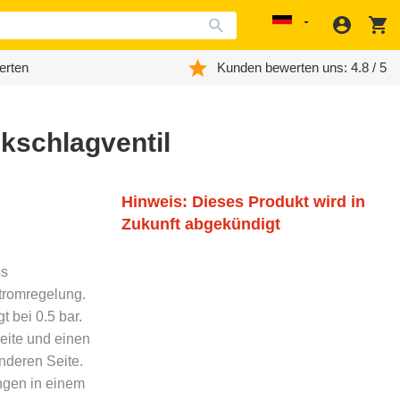
Anmeld
W
Localization
erten
Kunden bewerten uns: 4.8 / 5
kschlagventil
Hinweis: Dieses Produkt wird in
Zukunft abgekündigt
ss
stromregelung.
 bei 0.5 bar.
Seite und einen
nderen Seite.
ngen in einem