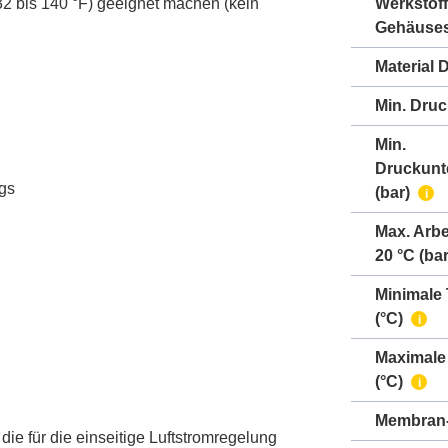
2 bis 140 °F) geeignet machen (kein
Werkstoff
Gehäuse
Material 
Min. Druc
Min.
Druckunt
ngs
(bar)
i
Max. Arbe
20 °C (bar
Minimale
(°C)
i
Maximale
(°C)
i
Membran-
ie für die einseitige Luftstromregelung