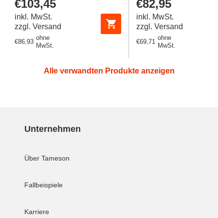
Regulärer
€103,45
Regulärer
€82,95
Futura 0
Preis
Preis
inkl. MwSt.
inkl. MwSt.
zzgl. Versand
zzgl. Versand
ohne
ohne
Regulärer
€86,93
Regulärer
€69,71
MwSt.
MwSt.
Preis
Preis
Alle verwandten Produkte anzeigen
Unternehmen
Über Tameson
Fallbeispiele
Karriere