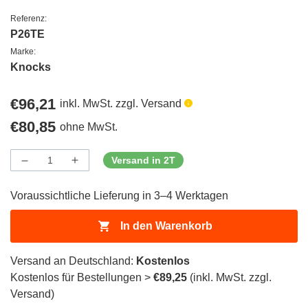
Referenz:
P26TE
Marke:
Knocks
Regulärer
€96,21
inkl. MwSt. zzgl. Versand
Preis
Regulärer
€80,85
ohne MwSt.
Preis
Versand in 2T
Menge
Menge
Menge
verringern
erhöhen
für
für
Voraussichtliche Lieferung in 3–4 Werktagen
ProductDrop
ProductDrop
In den Warenkorb
Versand an Deutschland:
Kostenlos
Kostenlos für Bestellungen >
€89,25
(inkl. MwSt. zzgl.
Versand)