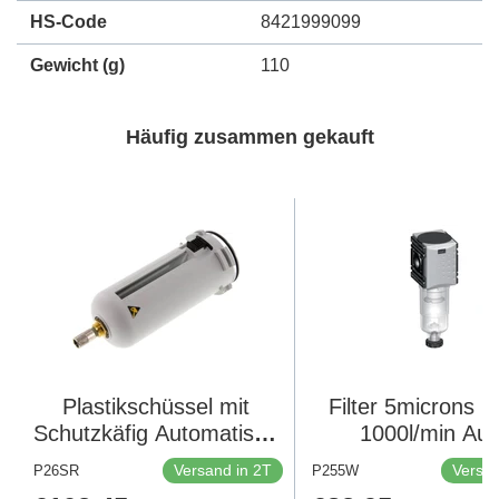
HS-Code
8421999099
Gewicht
(g)
110
Häufig zusammen gekauft
Plastikschüssel mit
Filter 5microns G
Schutzkäfig Automatisch
1000l/min Aut
(geschlossen ohne
(Geschlossen o
Versand in 2T
Versan
P26SR
P255W
Druck) Futura 4
Druck) Polycarb