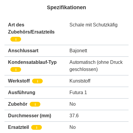
Spezifikationen
Art des
Schale mit Schutzkäfig
Zubehörs/Ersatzteils
i
Anschlussart
Bajonett
Kondensatablauf-Typ
Automatisch (ohne Druck
geschlossen)
i
Werkstoff
Kunststoff
i
Ausführung
Futura 1
Zubehör
No
i
Durchmesser (mm)
37.6
Ersatzteil
No
i