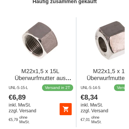
Häufig zusammen gekauft
M22x1,5 x 15L
M22x1,5 x 14
Überwurfmutter aus
Überwurfmutter
Edelstahl für
Edelstahl für
Versand in 2T
Versan
UNL-S-15-L
UNL-S-14-S
Schneidring
Schneidring
Regulärer
€6,89
Regulärer
€8,34
Preis
Preis
inkl. MwSt.
inkl. MwSt.
zzgl. Versand
zzgl. Versand
ohne
ohne
Regulärer
€5,79
Regulärer
€7,01
MwSt.
MwSt.
Preis
Preis