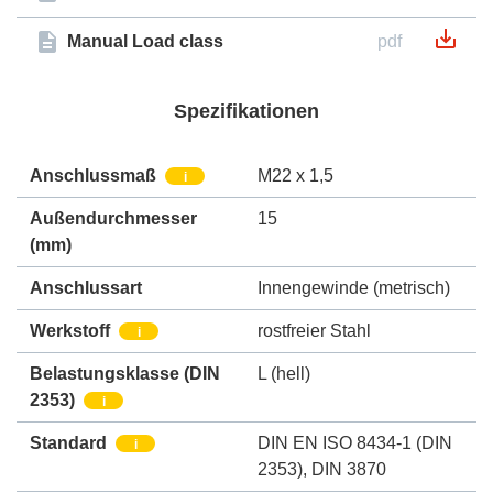
Manual Load class
pdf
Spezifikationen
Anschlussmaß
M22 x 1,5
i
Außendurchmesser
15
(mm)
Anschlussart
Innengewinde (metrisch)
Werkstoff
rostfreier Stahl
i
Belastungsklasse (DIN
L (hell)
2353)
i
Standard
DIN EN ISO 8434-1 (DIN
i
2353)
,
DIN 3870