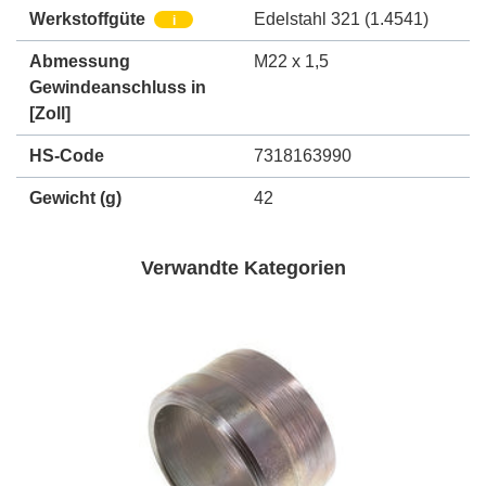
Werkstoffgüte
Edelstahl 321 (1.4541)
i
Abmessung
M22 x 1,5
Gewindeanschluss in
[Zoll]
HS-Code
7318163990
Gewicht
(g)
42
Verwandte Kategorien