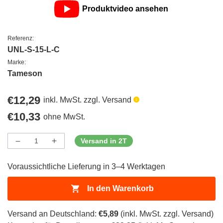
Produktvideo ansehen
Referenz:
UNL-S-15-L-C
Marke:
Tameson
Regulärer
€12,29
inkl. MwSt. zzgl. Versand
Preis
Regulärer
€10,33
ohne MwSt.
Preis
Versand in 2T
Menge
Menge
Menge
verringern
erhöhen
für
für
Voraussichtliche Lieferung in 3–4 Werktagen
ProductDrop
ProductDrop
In den Warenkorb
Versand an Deutschland:
€5,89
(inkl. MwSt. zzgl. Versand)