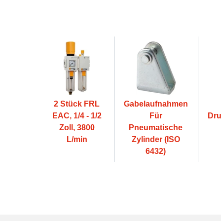
2 Stück FRL
Gabelaufnahmen
EAC, 1/4 - 1/2
Für
Dru
Zoll, 3800
Pneumatische
L/min
Zylinder (ISO
6432)