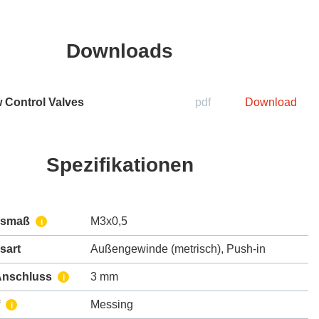
Downloads
 Control Valves
pdf
Download
Spezifikationen
ssmaß
M3x0,5
i
sart
Außengewinde (metrisch)
,
Push-in
Anschluss
3 mm
i
Messing
i