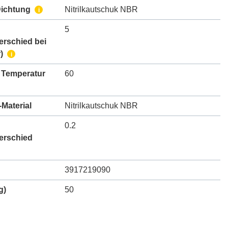
Dichtung
Nitrilkautschuk NBR
i
5
erschied bei
)
i
 Temperatur
60
Material
Nitrilkautschuk NBR
0.2
erschied
3917219090
g)
50