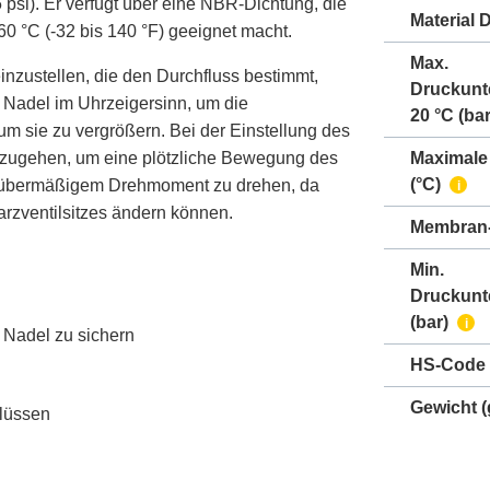
5 psi). Er verfügt über eine NBR-Dichtung, die
Material 
0 °C (-32 bis 140 °F) geeignet macht.
Max.
zustellen, die den Durchfluss bestimmt,
Druckunt
e Nadel im Uhrzeigersinn, um die
20 °C (bar
m sie zu vergrößern. Bei der Einstellung des
szugehen, um eine plötzliche Bewegung des
Maximale
(°C)
it übermäßigem Drehmoment zu drehen, da
i
arzventilsitzes ändern können.
Membran-
Min.
Druckunt
(bar)
i
r Nadel zu sichern
HS-Code
Gewicht
(
hlüssen