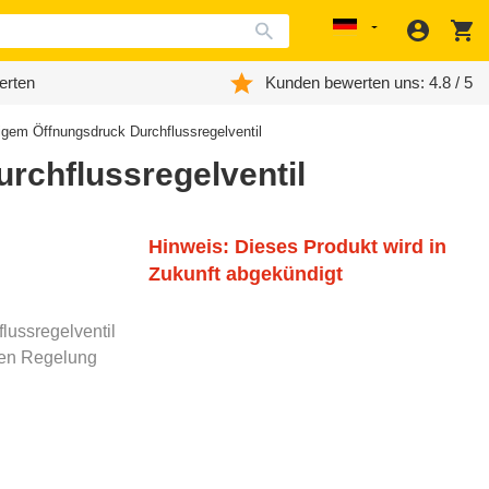
Anmeld
W
Localization
erten
Kunden bewerten uns: 4.8 / 5
igem Öffnungsdruck Durchflussregelventil
rchflussregelventil
Hinweis: Dieses Produkt wird in
Zukunft abgekündigt
lussregelventil
ren Regelung