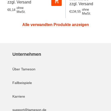
zzgl. Versand
zzgl. Versand
ohne
ohne
Regulärer
€6,14
Regulärer
€134,55
MwSt.
MwSt.
Preis
Preis
Alle verwandten Produkte anzeigen
Unternehmen
Über Tameson
Fallbeispiele
Karriere
support@tameson.de