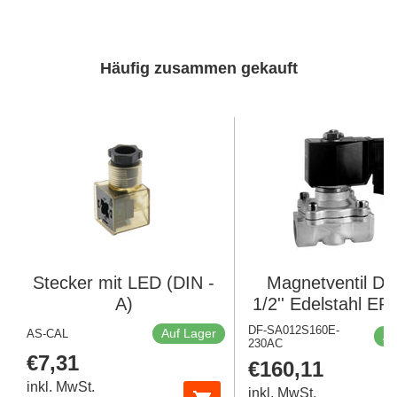
Häufig zusammen gekauft
Stecker mit LED (DIN -
Magnetventil D
A)
1/2'' Edelstahl E
10bar 230V A
DF-SA012S160E-
Auf Lager
AS-CAL
Au
230AC
Regulärer
€7,31
Regulärer
€160,11
Preis
Preis
inkl. MwSt.
inkl. MwSt.