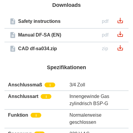
Downloads
Safety instructions
pdf
Manual DF-SA (EN)
pdf
CAD df-sa034.zip
zip
Spezifikationen
Anschlussmaß
3/4 Zoll
i
Anschlussart
Innengewinde Gas
i
zylindrisch BSP-G
Funktion
Normalerweise
i
geschlossen