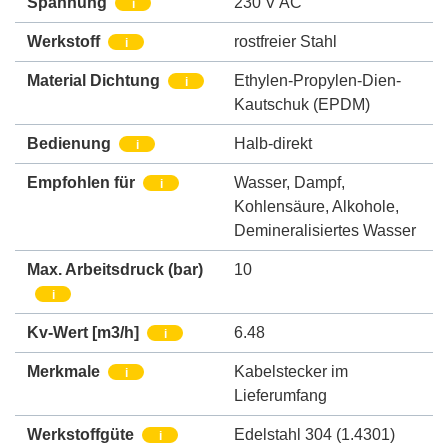
Spannung
230 V AC
i
Werkstoff
rostfreier Stahl
i
Material Dichtung
Ethylen-Propylen-Dien-
i
Kautschuk (EPDM)
Bedienung
Halb-direkt
i
Empfohlen für
Wasser
,
Dampf
,
i
Kohlensäure
,
Alkohole
,
Demineralisiertes Wasser
Max. Arbeitsdruck
(bar)
10
i
Kv-Wert [m3/h]
6.48
i
Merkmale
Kabelstecker im
i
Lieferumfang
Werkstoffgüte
Edelstahl 304 (1.4301)
i