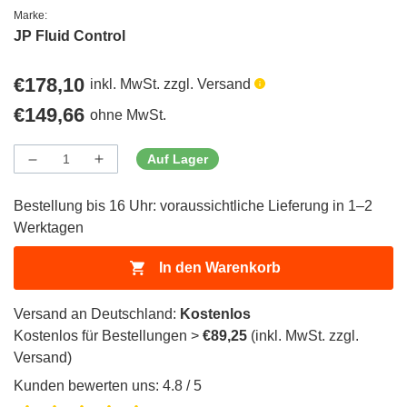
Marke:
JP Fluid Control
Regulärer
€178,10
inkl. MwSt. zzgl. Versand
Preis
Regulärer
€149,66
ohne MwSt.
Preis
Auf Lager
Menge
Menge
Menge
verringern
erhöhen
für
für
Bestellung bis 16 Uhr: voraussichtliche Lieferung in 1–2
ProductDrop
ProductDrop
Werktagen
In den Warenkorb
Versand an Deutschland:
Kostenlos
Kostenlos für Bestellungen >
€89,25
(inkl. MwSt. zzgl.
Versand)
Kunden bewerten uns: 4.8 / 5