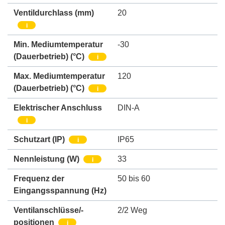
Ventildurchlass
(mm)
20
i
Min. Mediumtemperatur
-30
(Dauerbetrieb)
(°C)
i
Max. Mediumtemperatur
120
(Dauerbetrieb)
(°C)
i
Elektrischer Anschluss
DIN-A
i
Schutzart (IP)
IP65
i
Nennleistung
(W)
33
i
Frequenz der
50 bis 60
Eingangsspannung (Hz)
Ventilanschlüsse/-
2/2 Weg
positionen
i