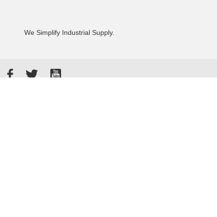
We Simplify Industrial Supply.
Facebook
Twitter
YouTube
Akzeptierte Zahlungsarten
Kunden bewerten uns: 4.8 / 5
855 Rezensionen auf Google
Allgemeine Verkaufsbedingungen
Datenschutzbestimmungen
Impressum
© 2026 - Tameson™
Sitemap