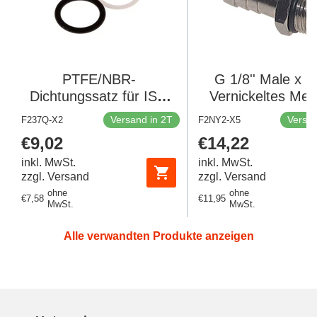
PTFE/NBR-
G 1/8'' Male x 
Dichtungssatz für ISO
Vernickeltes Mes
7241-1 A
Schlauchanschlus
Versand in 2T
Versan
F237Q-X2
F2NY2-X5
Hydraulikkupplung (16
NBR Dichtung 30 B
Regulärer
€9,02
Regulärer
€14,22
mm und 31 mm) [2
Stück]
Preis
Preis
inkl. MwSt.
Stück]
inkl. MwSt.
zzgl. Versand
zzgl. Versand
ohne
ohne
Regulärer
€7,58
Regulärer
€11,95
MwSt.
MwSt.
Preis
Preis
Alle verwandten Produkte anzeigen