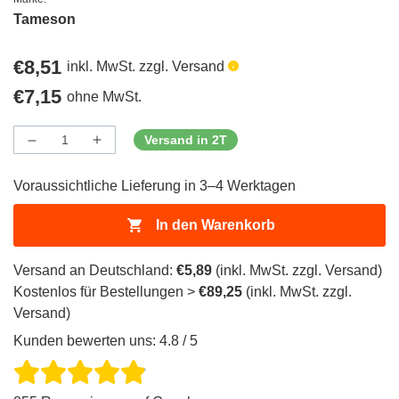
Tameson
Regulärer
€8,51
inkl. MwSt. zzgl. Versand
Preis
Regulärer
€7,15
ohne MwSt.
Preis
Versand in 2T
Menge
Menge
Menge
verringern
erhöhen
für
für
Voraussichtliche Lieferung in 3–4 Werktagen
ProductDrop
ProductDrop
In den Warenkorb
Versand an Deutschland:
€5,89
(inkl. MwSt. zzgl. Versand)
Kostenlos für Bestellungen >
€89,25
(inkl. MwSt. zzgl.
Versand)
Kunden bewerten uns: 4.8 / 5