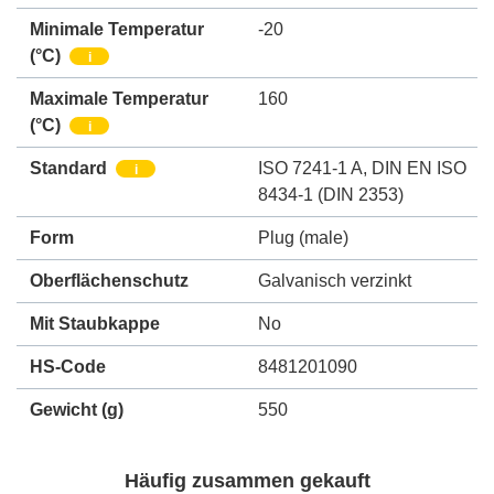
Minimale Temperatur
-20
(°C)
i
Maximale Temperatur
160
(°C)
i
Standard
ISO 7241-1 A
,
DIN EN ISO
i
8434-1 (DIN 2353)
Form
Plug (male)
Oberflächenschutz
Galvanisch verzinkt
Mit Staubkappe
No
HS-Code
8481201090
Gewicht
(g)
550
Häufig zusammen gekauft