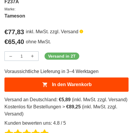
F237A
Marke:
Tameson
Regulärer
€77,83
inkl. MwSt. zzgl. Versand
Preis
Regulärer
€65,40
ohne MwSt.
Preis
Versand in 2T
Menge
Menge
Menge
verringern
erhöhen
für
für
Voraussichtliche Lieferung in 3–4 Werktagen
ProductDrop
ProductDrop
In den Warenkorb
Versand an Deutschland:
€5,89
(inkl. MwSt. zzgl. Versand)
Kostenlos für Bestellungen >
€89,25
(inkl. MwSt. zzgl.
Versand)
Kunden bewerten uns: 4.8 / 5