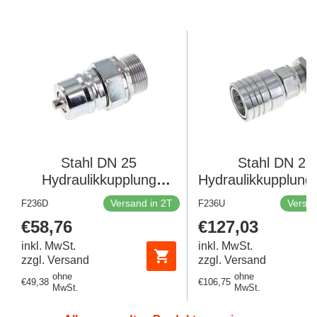
Stahl DN 25
Stahl DN 25
Hydraulikkupplung
Hydraulikkupplung
Stopfen 25 mm S
25 mm S
Versand in 2T
Versan
F236D
F236U
Kompressionsring ISO
Druckringschott
Regulärer
€58,76
Regulärer
€127,03
7241-1 A/8434-1 D
7241-1 A/8434-
Preis
Preis
inkl. MwSt.
34,3mm
inkl. MwSt.
34,3mm
zzgl. Versand
zzgl. Versand
ohne
ohne
Regulärer
€49,38
Regulärer
€106,75
MwSt.
MwSt.
Preis
Preis