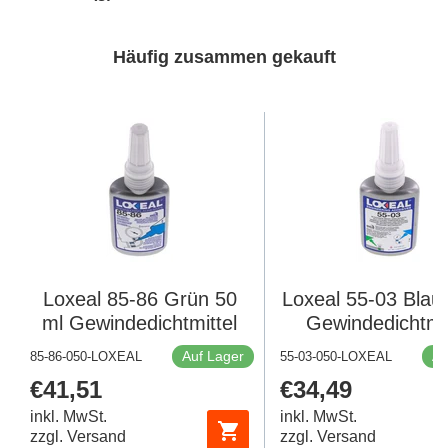
Häufig zusammen gekauft
Loxeal 85-86 Grün 50
Loxeal 55-03 Blau
ml Gewindedichtmittel
Gewindedichtmit
Auf Lager
Au
85-86-050-LOXEAL
55-03-050-LOXEAL
Regulärer
€41,51
Regulärer
€34,49
Preis
Preis
inkl. MwSt.
inkl. MwSt.
zzgl. Versand
zzgl. Versand