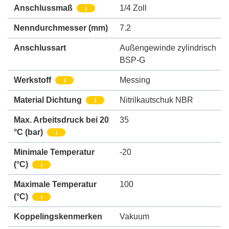
Anschlussmaß
1/4 Zoll
i
Nenndurchmesser
(mm)
7.2
Anschlussart
Außengewinde zylindrisch
BSP-G
Werkstoff
Messing
i
Material Dichtung
Nitrilkautschuk NBR
i
Max. Arbeitsdruck bei 20
35
°C (bar)
i
Minimale Temperatur
-20
(°C)
i
Maximale Temperatur
100
(°C)
i
Koppelingskenmerken
Vakuum