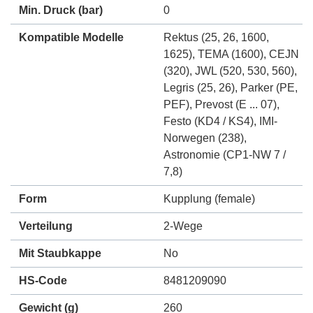
Min. Druck
(bar)
0
Kompatible Modelle
Rektus (25, 26, 1600,
1625)
,
TEMA (1600)
,
CEJN
(320)
,
JWL (520, 530, 560)
,
Legris (25, 26)
,
Parker (PE,
PEF)
,
Prevost (E ... 07)
,
Festo (KD4 / KS4)
,
IMI-
Norwegen (238)
,
Astronomie (CP1-NW 7 /
7,8)
Form
Kupplung (female)
Verteilung
2-Wege
Mit Staubkappe
No
HS-Code
8481209090
Gewicht
(g)
260