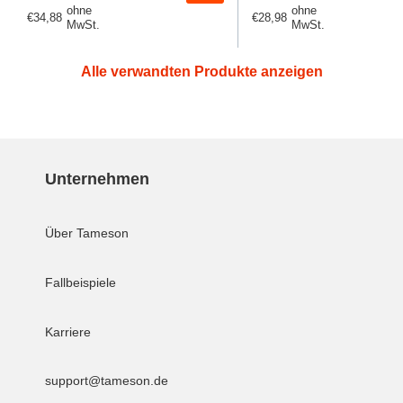
ohne
ohne
Regulärer
€34,88
Regulärer
€28,98
MwSt.
MwSt.
Preis
Preis
Alle verwandten Produkte anzeigen
Unternehmen
Über Tameson
Fallbeispiele
Karriere
support@tameson.de