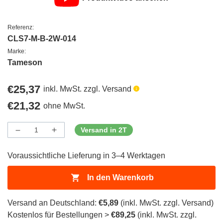
Referenz:
CLS7-M-B-2W-014
Marke:
Tameson
Regulärer
€25,37
inkl. MwSt. zzgl. Versand
Preis
Regulärer
€21,32
ohne MwSt.
Preis
Versand in 2T
Menge
Menge
Menge
verringern
erhöhen
für
für
Voraussichtliche Lieferung in 3–4 Werktagen
ProductDrop
ProductDrop
In den Warenkorb
Versand an Deutschland:
€5,89
(inkl. MwSt. zzgl. Versand)
Kostenlos für Bestellungen >
€89,25
(inkl. MwSt. zzgl.